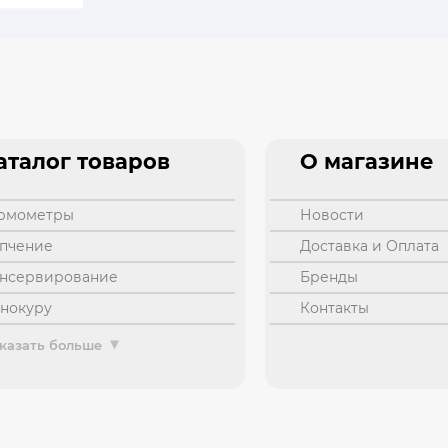
аталог товаров
О магазине
ермометры
Новости
опчение
Доставка и Оплата
онсервирование
Бренды
инокуру
Контакты
казать больше