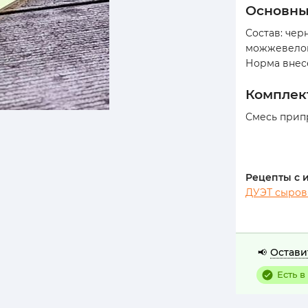
основн
Состав: чер
можжевелова
Норма внес
компле
Смесь припр
Рецепты с 
ДУЭТ сыро
Остави
📢
Есть в