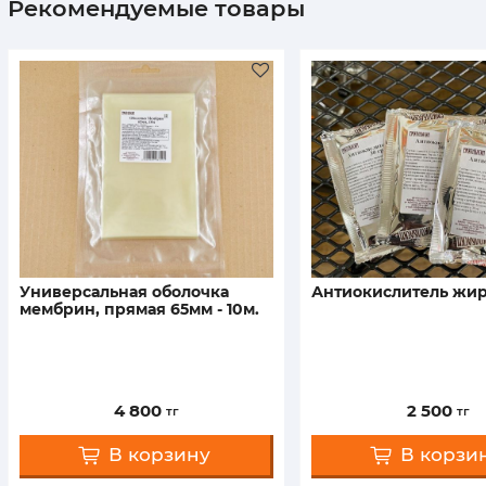
Рекомендуемые товары
универсальная оболочка
антиокислитель жира
мембрин, прямая 65мм - 10м.
4 800
2 500
тг
тг
В корзину
В корзи