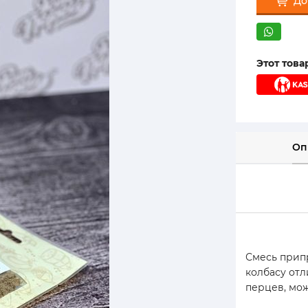
До
Этот тов
Оп
Смесь прип
колбасу от
перцев, мо