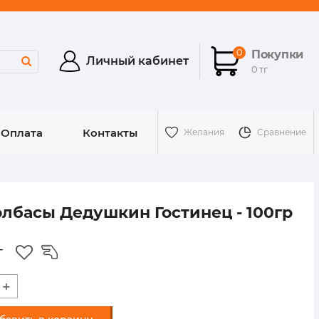
0
Покупки
Личный кабинет
0 тг
 Оплата
Контакты
Желания
Сравнение
ФР-00000144
Артикул:
олбасы Дедушкин Гостинец - 100гр
г
+