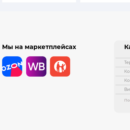
Мы на маркетплейсах
К
т
к
к
в
По