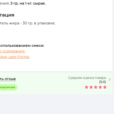
ения:
3 гр. на 1 кг. сырья.
ктация
ель жира - 30 гр. в упаковке.
использованием смеси:
о созревания.
йка, шея Коппа.
Средняя оценка товара
ть отзыв
(5.0)
 наличии