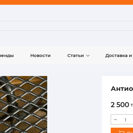
ренды
Новости
Статьи
Доставка и
Антио
2 500
т
−