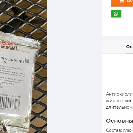
До
Оп
Антиокисли
жирных кисл
длительном
основн
Состав: глю