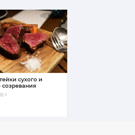
тейки сухого и
 созревания
0