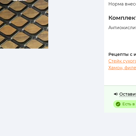
Норма внес
компле
Антиокислит
Рецепты с 
Стейк сухог
Хамон, филе
Остави
📢
Есть в