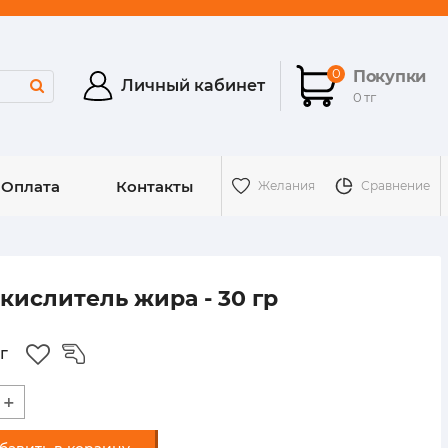
0
Покупки
Личный кабинет
0 тг
 Оплата
Контакты
Желания
Сравнение
ФР-00000073
Артикул:
кислитель жира - 30 гр
г
+