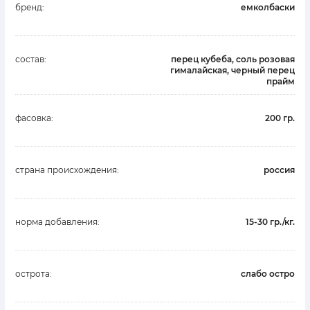
бренд:
емколбаски
состав:
перец кубеба, соль розовая
гималайская, черный перец
прайм
фасовка:
200 гр.
страна происхождения:
россия
норма добавления:
15-30 гр./кг.
острота:
слабо остро