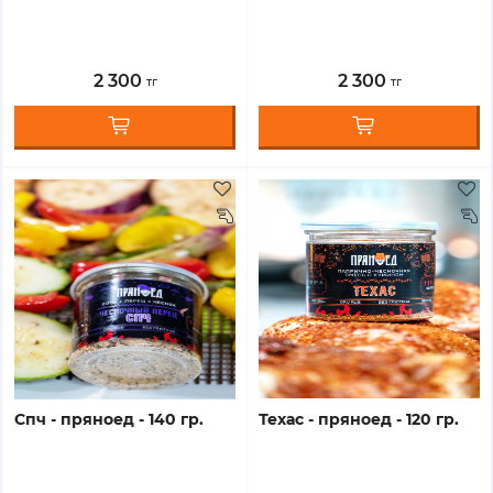
2 300
2 300
тг
тг
спч - пряноед - 140 гр.
техас - пряноед - 120 гр.