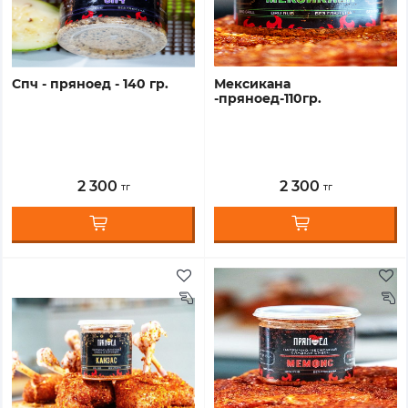
спч - пряноед - 140 гр.
мексикана
-пряноед-110гр.
2 300
2 300
тг
тг