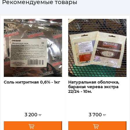
Рекомендуемые товары
соль нитритная 0,6% - 1кг
натуральная оболочка,
баранья черева экстра
22/24 - 10м.
3 200
3 700
тг
тг