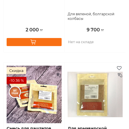
Для вяленой, болгарской
колбасы
2 000
9 700
тг
тг
Нет на складе
Скидка
-10.36 %
смесь для паштетов
для армавирской