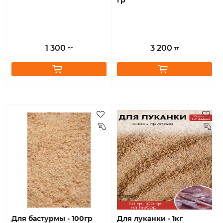
гр
1 300
3 200
тг
тг
для бастурмы - 100гр
для луканки - 1кг